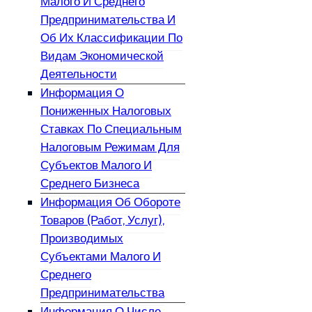
Малого И Среднего
Предпринимательства И
Об Их Классификации По
Видам Экономической
Деятельности
Информация О
Пониженных Налоговых
Ставках По Специальным
Налоговым Режимам Для
Субъектов Малого И
Среднего Бизнеса
Информация Об Обороте
Товаров (работ, Услуг),
Производимых
Субъектами Малого И
Среднего
Предпринимательства
Информация О Числе