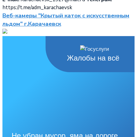
https://t.me/adm_karachaevsk
Веб-камеры "Крытый каток с искусственным
льдом" г.Карачаевск
Жалобы на всё
Не убран мусор, яма на дороге,