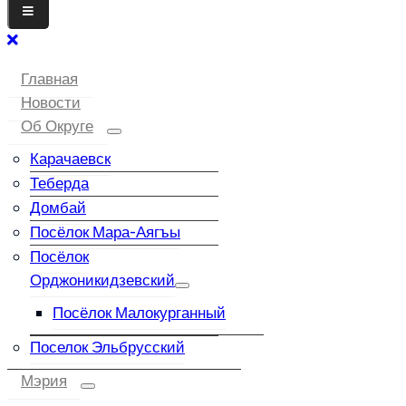
Главная
Новости
Об Округе
Карачаевск
Теберда
Домбай
Посёлок Мара-Аягъы
Посёлок
Орджоникидзевский
Посёлок Малокурганный
Поселок Эльбрусский
Мэрия