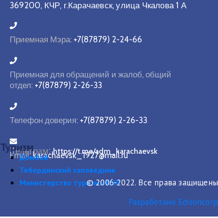
369200, КЧР, г.Карачаевск, улица Чкалова 1 А
Приемная Мэра:
+7(87879) 2-24-66
Приемная для обращений и жалоб, общий
отдел:
+7(87879) 2-26-33
Телефон доверия:
+7(87879) 2-26-33
Туризм
Телеграм:
https://t.me/adm_karachaevsk
Email:
karachaevsk_1927@mail.ru
Домбай
Тебердинский заповедник
© 2006-2022. Все права защищены
Министерство туризма КЧР
Разработано Edisoncorp